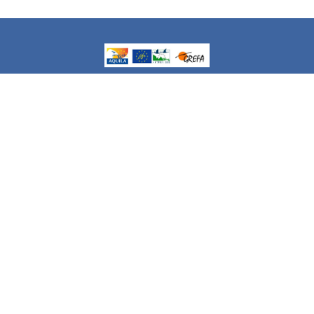
El proyecto AQUILA a-LIFE (LIFE16 NAT/ES/000235),
financiado por la Unión Europea, quiere contribuir a
aumentar la extension de la presencia del águila de
Bonelli en el Mediterráneo occidental, así como abordar
las principales amenazas para la especie, con especial
dedicación a prevenir y reducir las electrocuciones. Más
información, en http://aquila-a-life.org
Enlaces rápidos
Acerca de nosotros
Síganos