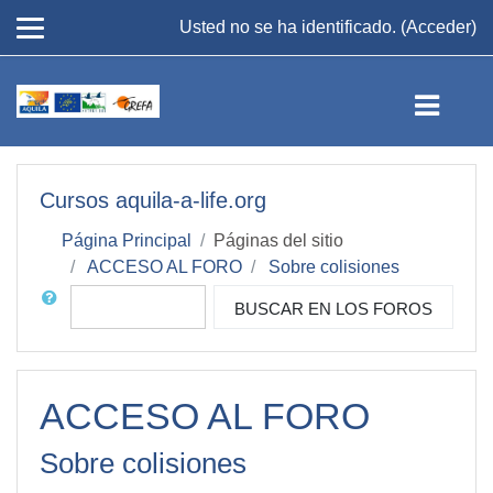
Usted no se ha identificado. (
Acceder
)
Saltar a contenido principal
Cursos aquila-a-life.org
Página Principal
Páginas del sitio
ACCESO AL FORO
Sobre colisiones
Buscar
BUSCAR EN LOS FOROS
ACCESO AL FORO
Sobre colisiones