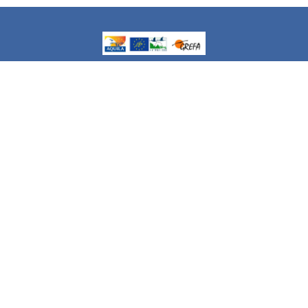
El proyecto AQUILA a-LIFE (LIFE16 NAT/ES/000235),
financiado por la Unión Europea, quiere contribuir a
aumentar la extension de la presencia del águila de
Bonelli en el Mediterráneo occidental, así como abordar
las principales amenazas para la especie, con especial
dedicación a prevenir y reducir las electrocuciones. Más
información, en http://aquila-a-life.org
Enlaces rápidos
Acerca de nosotros
Síganos